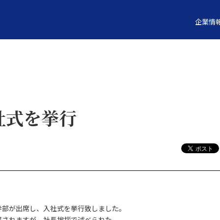
企業情
社式を挙行
幹部が出席し、入社式を挙行致しました。
属されますが、社長挨拶で述べられた