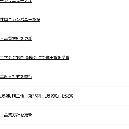
ージリニューアル
性輝きカンパニー認証
・品質方針を更新
工学会 定時社員総会にて豊田賞を受賞
年度入社式を挙行
技術財団主催「第36回・技術賞」を受賞
・品質方針を更新